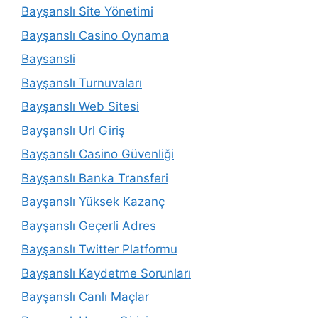
Bayşanslı Site Yönetimi
Bayşanslı Casino Oynama
Baysansli
Bayşanslı Turnuvaları
Bayşanslı Web Sitesi
Bayşanslı Url Giriş
Bayşanslı Casino Güvenliği
Bayşanslı Banka Transferi
Bayşanslı Yüksek Kazanç
Bayşanslı Geçerli Adres
Bayşanslı Twitter Platformu
Bayşanslı Kaydetme Sorunları
Bayşanslı Canlı Maçlar