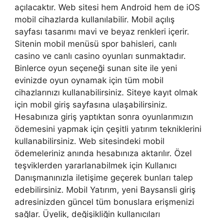
açılacaktır. Web sitesi hem Android hem de iOS
mobil cihazlarda kullanılabilir. Mobil açılış
sayfası tasarımı mavi ve beyaz renkleri içerir.
Sitenin mobil menüsü spor bahisleri, canlı
casino ve canlı casino oyunları sunmaktadır.
Binlerce oyun seçeneği sunan site ile yeni
evinizde oyun oynamak için tüm mobil
cihazlarınızı kullanabilirsiniz. Siteye kayıt olmak
için mobil giriş sayfasına ulaşabilirsiniz.
Hesabınıza giriş yaptıktan sonra oyunlarımızın
ödemesini yapmak için çeşitli yatırım tekniklerini
kullanabilirsiniz. Web sitesindeki mobil
ödemeleriniz anında hesabınıza aktarılır. Özel
teşviklerden yararlanabilmek için Kullanıcı
Danışmanınızla iletişime geçerek bunları talep
edebilirsiniz. Mobil Yatırım, yeni Baysansli giriş
adresinizden güncel tüm bonuslara erişmenizi
sağlar. Üyelik, değişikliğin kullanıcıları