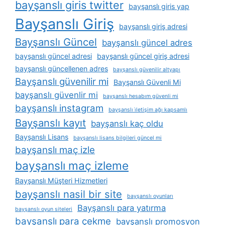
bayşanslı giris twitter
bayşanslı giris yap
Bayşanslı Giriş
bayşanslı giriş adresi
Bayşanslı Güncel
bayşanslı güncel adres
bayşanslı güncel adresi
bayşanslı güncel giriş adresi
bayşanslı güncellenen adres
bayşanslı güvenilir altyapı
Bayşanslı güvenilir mi
Bayşanslı Güvenli Mi
bayşanslı güvenlir mi
bayşanslı hesabım güvenli mi
bayşanslı instagram
bayşanslı i̇letişim ağı kapsamlı
Bayşanslı kayıt
bayşanslı kaç oldu
Bayşanslı Lisans
bayşanslı lisans bilgileri güncel mi
bayşanslı maç izle
bayşanslı maç izleme
Bayşanslı Müşteri Hizmetleri
bayşanslı nasil bir site
bayşanslı oyunları
Bayşanslı para yatırma
bayşanslı oyun siteleri
bayşanslı para çekme
bayşanslı promosyon