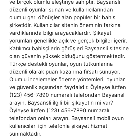
ve birçok olumlu eleştiriye sahiptir. Baysansli
düzenli oyunlar sunan ve kullanıcılarından
olumlu geri dönüşler alan popüler bir bahis
şirketidir. Kullanıcılar sitenin öneminin farkına
vardıklarında bilgi arayacaklardır. Şikayet
yorumları genellikle açık ve gerçek bilgiler içerir.
Katılımcı bahisçilerin görüşleri Baysansli sitesine
olan güvenin yüksek olduğunu göstermektedir.
Türkçe destekli oyunlar, oyun tutkunlarına
düzenli olarak puan kazanma fırsatı sunuyor.
Olumlu incelemeler ödeme yöntemleri, oyunlar
ve güvenlik açısından faydalıdır. Öyleyse lütfen
(123) 456-7890 numaralı telefondan Baysansli
arayın. Baysansli ilgili bir şikayetin mi var?
Öyleyse lütfen (123) 456-7890 numaralı
telefondan onları arayın. Baysansli mobil oyun
kullanıcıları için telefonla şikayet hizmeti
sunmaktadır.