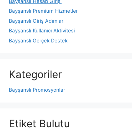
Bayşanslı Hesap Girişi
Bayşanslı Premium Hizmetler
Bayşanslı Giriş Adımları
Bayşanslı Kullanıcı Aktivitesi
Bayşanslı Gerçek Destek
Kategoriler
Bayşanslı Promosyonlar
Etiket Bulutu