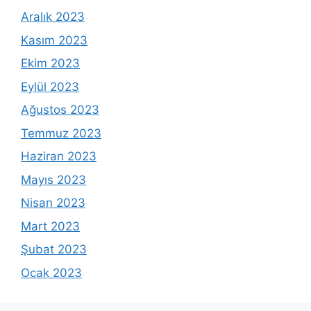
Aralık 2023
Kasım 2023
Ekim 2023
Eylül 2023
Ağustos 2023
Temmuz 2023
Haziran 2023
Mayıs 2023
Nisan 2023
Mart 2023
Şubat 2023
Ocak 2023