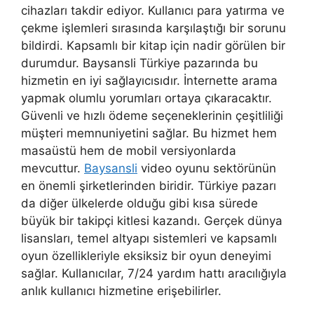
cihazları takdir ediyor. Kullanıcı para yatırma ve
çekme işlemleri sırasında karşılaştığı bir sorunu
bildirdi. Kapsamlı bir kitap için nadir görülen bir
durumdur. Baysansli Türkiye pazarında bu
hizmetin en iyi sağlayıcısıdır. İnternette arama
yapmak olumlu yorumları ortaya çıkaracaktır.
Güvenli ve hızlı ödeme seçeneklerinin çeşitliliği
müşteri memnuniyetini sağlar. Bu hizmet hem
masaüstü hem de mobil versiyonlarda
mevcuttur.
Baysansli
video oyunu sektörünün
en önemli şirketlerinden biridir. Türkiye pazarı
da diğer ülkelerde olduğu gibi kısa sürede
büyük bir takipçi kitlesi kazandı. Gerçek dünya
lisansları, temel altyapı sistemleri ve kapsamlı
oyun özellikleriyle eksiksiz bir oyun deneyimi
sağlar. Kullanıcılar, 7/24 yardım hattı aracılığıyla
anlık kullanıcı hizmetine erişebilirler.