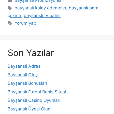
Bayşanslı Promosyonlar
Etiketler
bayşanslı kolay ödemeler
,
bayşanslı para
çekme
,
bayşanslı tv bahis
Yorum yap
Son Yazılar
Baysansli Adresi
Baysansli Giriş
Bayşanslı Bonusları
Bayşanslı Futbol Bahis Sitesi
Bayşanslı Casino Oyunları
Bayşanslı Üyesi Olun