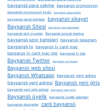
bayşanslı para çekme
bayşanslı promosyon
bayşanslı promosyon kodu
bayşanslı sanal bahis
bayşanslı sikayet
bayşanslı sanal bahisler
Bayşanslı Sitesi
bayşanslı slot makineleri
bayşanslı slot oyunları
Bayşanslı sosyal medya
bayşanslı spor bahisleri
bayşanslı telegram
bayşanslı tv
bayşanslı tv canli maç
bayşanslı tv canli maç izle
bayşanslı tv izle
Bayşanslı Twitter
bayşanslı vip finans
Bayşanslı web sitesi
Bayşanslı Whatsapp
bayşanslı yeni adres
Bayşanslı yeni giriş
bayşanslı yeni adresi
bayşanslı yeni giriş adresi
bayşanslı yeni girişi
Bayşanslı üyelik
bayşanslı üyelik i̇şlemleri
canli bayşanslı
bayşanslı şikayetler