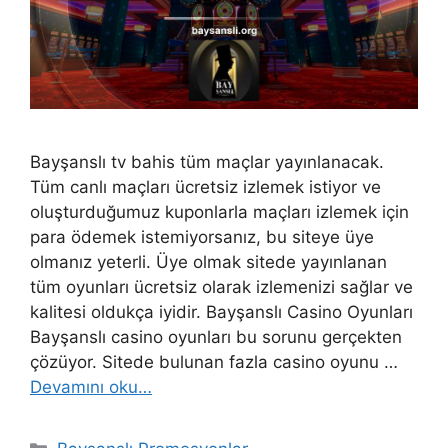
Bayşanslı tv bahis tüm maçlar yayınlanacak.
Tüm canlı maçları ücretsiz izlemek istiyor ve
oluşturduğumuz kuponlarla maçları izlemek için
para ödemek istemiyorsanız, bu siteye üye
olmanız yeterli. Üye olmak sitede yayınlanan
tüm oyunları ücretsiz olarak izlemenizi sağlar ve
kalitesi oldukça iyidir. Bayşanslı Casino Oyunları
Bayşanslı casino oyunları bu sorunu gerçekten
çözüyor. Sitede bulunan fazla casino oyunu …
Devamını oku…
Kategoriler