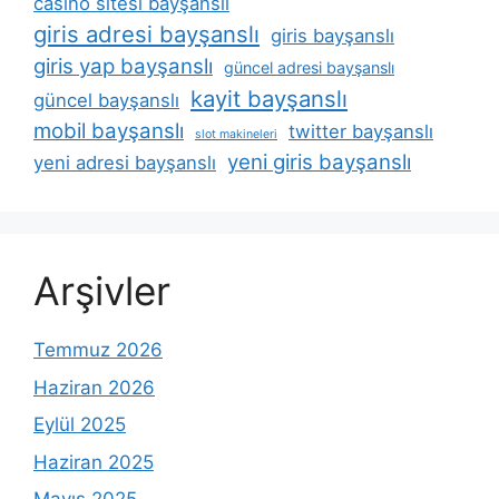
casino sitesi bayşanslı
giris adresi bayşanslı
giris bayşanslı
giris yap bayşanslı
güncel adresi bayşanslı
kayit bayşanslı
güncel bayşanslı
mobil bayşanslı
twitter bayşanslı
slot makineleri
yeni giris bayşanslı
yeni adresi bayşanslı
Arşivler
Temmuz 2026
Haziran 2026
Eylül 2025
Haziran 2025