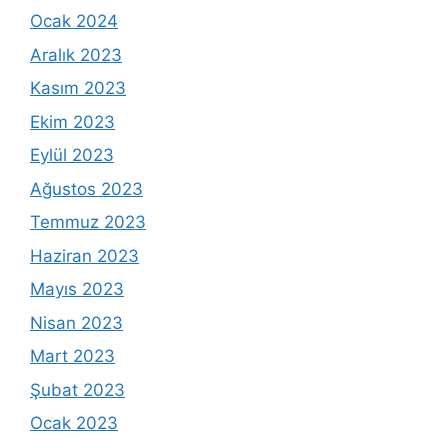
Ocak 2024
Aralık 2023
Kasım 2023
Ekim 2023
Eylül 2023
Ağustos 2023
Temmuz 2023
Haziran 2023
Mayıs 2023
Nisan 2023
Mart 2023
Şubat 2023
Ocak 2023