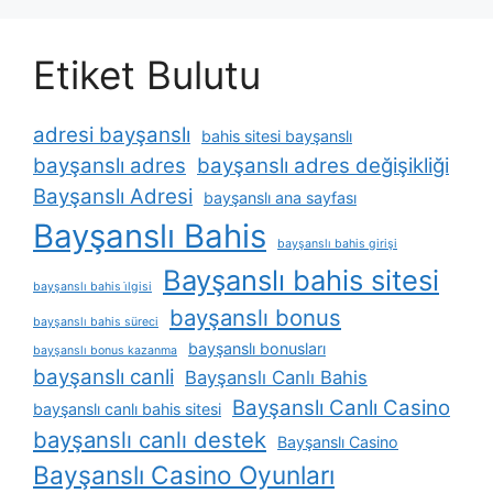
Etiket Bulutu
adresi bayşanslı
bahis sitesi bayşanslı
bayşanslı adres
bayşanslı adres değişikliği
Bayşanslı Adresi
bayşanslı ana sayfası
Bayşanslı Bahis
bayşanslı bahis girişi
Bayşanslı bahis sitesi
bayşanslı bahis i̇lgisi
bayşanslı bonus
bayşanslı bahis süreci
bayşanslı bonusları
bayşanslı bonus kazanma
bayşanslı canli
Bayşanslı Canlı Bahis
Bayşanslı Canlı Casino
bayşanslı canlı bahis sitesi
bayşanslı canlı destek
Bayşanslı Casino
Bayşanslı Casino Oyunları