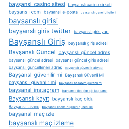
bayşanslı casino sitesi
bayşanslı casino şirketi
bayşanslı com
bayşanslı e-posta
bayşanslı genel bilgileri
bayşanslı girisi
bayşanslı giris twitter
bayşanslı giris yap
Bayşanslı Giriş
bayşanslı giriş adresi
Bayşanslı Güncel
bayşanslı güncel adres
bayşanslı güncel adresi
bayşanslı güncel giriş adresi
bayşanslı güncellenen adres
bayşanslı güvenilir altyapı
Bayşanslı güvenilir mi
Bayşanslı Güvenli Mi
bayşanslı güvenlir mi
bayşanslı hesabım güvenli mi
bayşanslı instagram
bayşanslı i̇letişim ağı kapsamlı
Bayşanslı kayıt
bayşanslı kaç oldu
Bayşanslı Lisans
bayşanslı lisans bilgileri güncel mi
bayşanslı maç izle
bayşanslı maç izleme