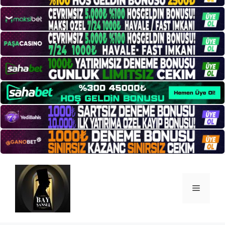
İçeriğe
atla
Menü