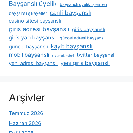
Bayşanslı üyelik
bayşanslı üyelik i̇şlemleri
canli bayşanslı
bayşanslı şikayetler
casino sitesi bayşanslı
giris adresi bayşanslı
giris bayşanslı
giris yap bayşanslı
güncel adresi bayşanslı
kayit bayşanslı
güncel bayşanslı
mobil bayşanslı
twitter bayşanslı
slot makineleri
yeni giris bayşanslı
yeni adresi bayşanslı
Arşivler
Temmuz 2026
Haziran 2026