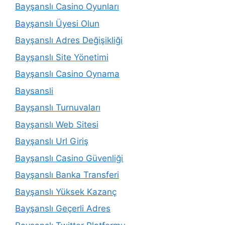
Bayşanslı Casino Oyunları
Bayşanslı Üyesi Olun
Bayşanslı Adres Değişikliği
Bayşanslı Site Yönetimi
Bayşanslı Casino Oynama
Baysansli
Bayşanslı Turnuvaları
Bayşanslı Web Sitesi
Bayşanslı Url Giriş
Bayşanslı Casino Güvenliği
Bayşanslı Banka Transferi
Bayşanslı Yüksek Kazanç
Bayşanslı Geçerli Adres