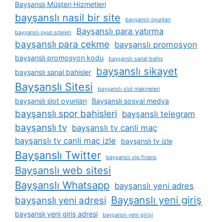
Bayşanslı Müşteri Hizmetleri
bayşanslı nasil bir site
bayşanslı oyunları
Bayşanslı para yatırma
bayşanslı oyun siteleri
bayşanslı para çekme
bayşanslı promosyon
bayşanslı promosyon kodu
bayşanslı sanal bahis
bayşanslı sikayet
bayşanslı sanal bahisler
Bayşanslı Sitesi
bayşanslı slot makineleri
bayşanslı slot oyunları
Bayşanslı sosyal medya
bayşanslı spor bahisleri
bayşanslı telegram
bayşanslı tv
bayşanslı tv canli maç
bayşanslı tv canli maç izle
bayşanslı tv izle
Bayşanslı Twitter
bayşanslı vip finans
Bayşanslı web sitesi
Bayşanslı Whatsapp
bayşanslı yeni adres
Bayşanslı yeni giriş
bayşanslı yeni adresi
bayşanslı yeni giriş adresi
bayşanslı yeni girişi