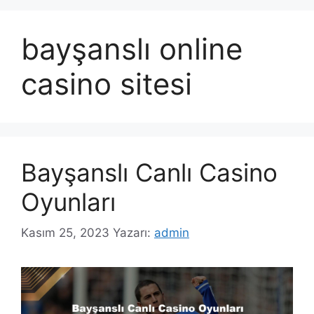
bayşanslı online
casino sitesi
Bayşanslı Canlı Casino
Oyunları
Kasım 25, 2023
Yazarı:
admin