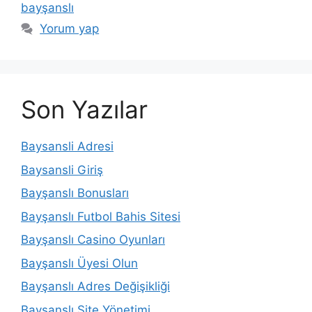
bayşanslı
Yorum yap
Son Yazılar
Baysansli Adresi
Baysansli Giriş
Bayşanslı Bonusları
Bayşanslı Futbol Bahis Sitesi
Bayşanslı Casino Oyunları
Bayşanslı Üyesi Olun
Bayşanslı Adres Değişikliği
Bayşanslı Site Yönetimi