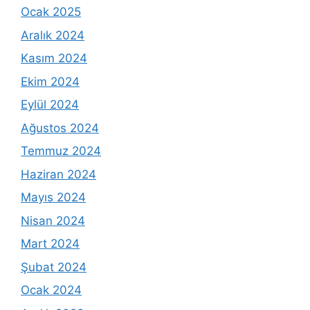
Ocak 2025
Aralık 2024
Kasım 2024
Ekim 2024
Eylül 2024
Ağustos 2024
Temmuz 2024
Haziran 2024
Mayıs 2024
Nisan 2024
Mart 2024
Şubat 2024
Ocak 2024