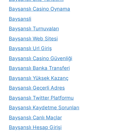
Bayşanslı Casino Oynama
Baysansli
Bayşanslı Turnuvaları
Bayşanslı Web Sitesi
Bayşanslı Url Giriş
Bayşanslı Casino Güvenliği
Bayşanslı Banka Transferi
Bayşanslı Yüksek Kazanç
Bayşanslı Geçerli Adres
Bayşanslı Twitter Platformu
Bayşanslı Kaydetme Sorunları
Bayşanslı Canlı Maçlar
Bayşanslı Hesap Girişi