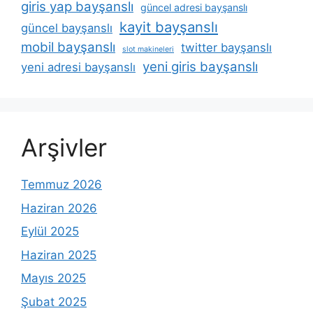
giris yap bayşanslı
güncel adresi bayşanslı
kayit bayşanslı
güncel bayşanslı
mobil bayşanslı
twitter bayşanslı
slot makineleri
yeni giris bayşanslı
yeni adresi bayşanslı
Arşivler
Temmuz 2026
Haziran 2026
Eylül 2025
Haziran 2025
Mayıs 2025
Şubat 2025