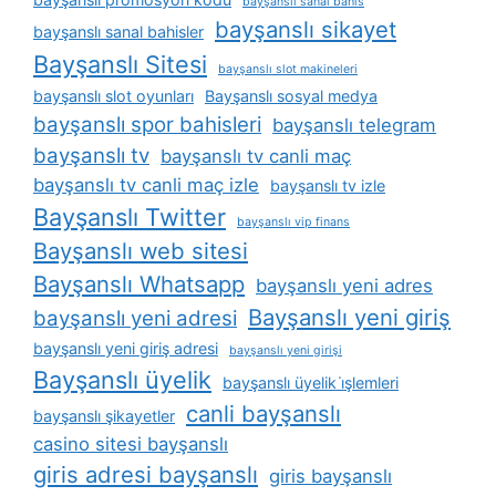
bayşanslı sanal bahis
bayşanslı sikayet
bayşanslı sanal bahisler
Bayşanslı Sitesi
bayşanslı slot makineleri
bayşanslı slot oyunları
Bayşanslı sosyal medya
bayşanslı spor bahisleri
bayşanslı telegram
bayşanslı tv
bayşanslı tv canli maç
bayşanslı tv canli maç izle
bayşanslı tv izle
Bayşanslı Twitter
bayşanslı vip finans
Bayşanslı web sitesi
Bayşanslı Whatsapp
bayşanslı yeni adres
Bayşanslı yeni giriş
bayşanslı yeni adresi
bayşanslı yeni giriş adresi
bayşanslı yeni girişi
Bayşanslı üyelik
bayşanslı üyelik i̇şlemleri
canli bayşanslı
bayşanslı şikayetler
casino sitesi bayşanslı
giris adresi bayşanslı
giris bayşanslı