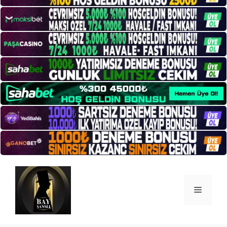
İçeriğe
atla
Menü