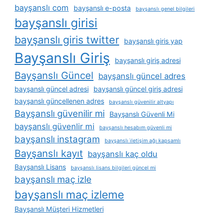
bayşanslı com
bayşanslı e-posta
bayşanslı genel bilgileri
bayşanslı girisi
bayşanslı giris twitter
bayşanslı giris yap
Bayşanslı Giriş
bayşanslı giriş adresi
Bayşanslı Güncel
bayşanslı güncel adres
bayşanslı güncel adresi
bayşanslı güncel giriş adresi
bayşanslı güncellenen adres
bayşanslı güvenilir altyapı
Bayşanslı güvenilir mi
Bayşanslı Güvenli Mi
bayşanslı güvenlir mi
bayşanslı hesabım güvenli mi
bayşanslı instagram
bayşanslı i̇letişim ağı kapsamlı
Bayşanslı kayıt
bayşanslı kaç oldu
Bayşanslı Lisans
bayşanslı lisans bilgileri güncel mi
bayşanslı maç izle
bayşanslı maç izleme
Bayşanslı Müşteri Hizmetleri