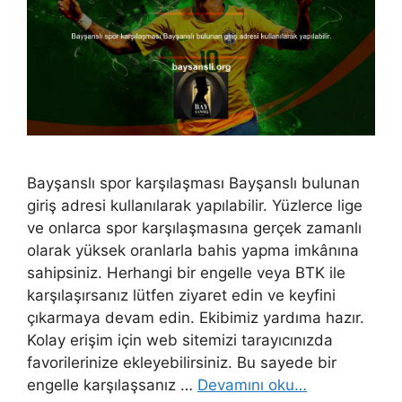
Bayşanslı spor karşılaşması Bayşanslı bulunan
giriş adresi kullanılarak yapılabilir. Yüzlerce lige
ve onlarca spor karşılaşmasına gerçek zamanlı
olarak yüksek oranlarla bahis yapma imkânına
sahipsiniz. Herhangi bir engelle veya BTK ile
karşılaşırsanız lütfen ziyaret edin ve keyfini
çıkarmaya devam edin. Ekibimiz yardıma hazır.
Kolay erişim için web sitemizi tarayıcınızda
favorilerinize ekleyebilirsiniz. Bu sayede bir
engelle karşılaşsanız …
Devamını oku…