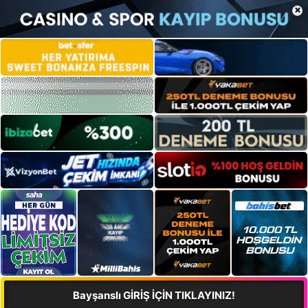
×
Bayşanslı GİRİŞ İÇİN TIKLAYINIZ!