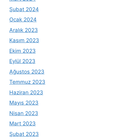
Şubat 2024
Ocak 2024
Aralık 2023
Kasım 2023
Ekim 2023
Eylül 2023
Ağustos 2023
Temmuz 2023
Haziran 2023
Mayıs 2023
Nisan 2023
Mart 2023
Şubat 2023