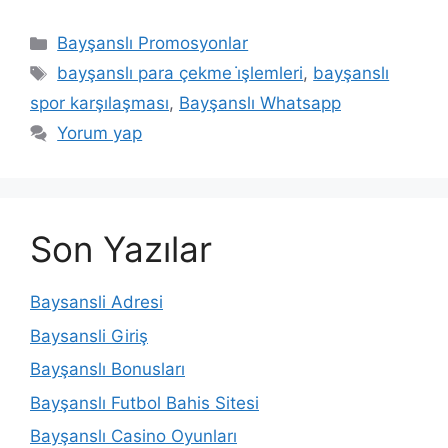
Kategoriler
Bayşanslı Promosyonlar
Etiketler
bayşanslı para çekme i̇şlemleri
,
bayşanslı
spor karşılaşması
,
Bayşanslı Whatsapp
Yorum yap
Son Yazılar
Baysansli Adresi
Baysansli Giriş
Bayşanslı Bonusları
Bayşanslı Futbol Bahis Sitesi
Bayşanslı Casino Oyunları