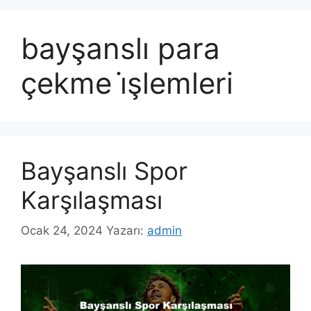
bayşanslı para
çekme i̇şlemleri
Bayşanslı Spor
Karşılaşması
Ocak 24, 2024
Yazarı:
admin