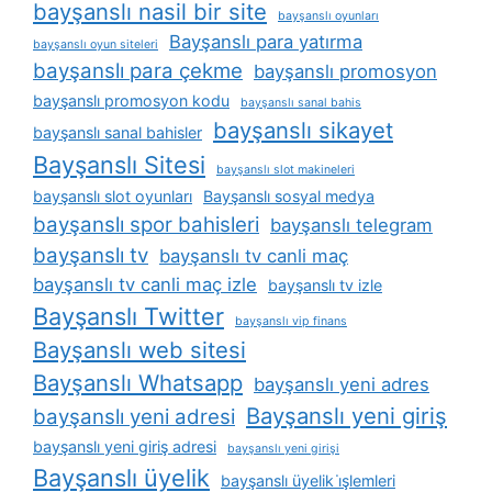
bayşanslı nasil bir site
bayşanslı oyunları
Bayşanslı para yatırma
bayşanslı oyun siteleri
bayşanslı para çekme
bayşanslı promosyon
bayşanslı promosyon kodu
bayşanslı sanal bahis
bayşanslı sikayet
bayşanslı sanal bahisler
Bayşanslı Sitesi
bayşanslı slot makineleri
bayşanslı slot oyunları
Bayşanslı sosyal medya
bayşanslı spor bahisleri
bayşanslı telegram
bayşanslı tv
bayşanslı tv canli maç
bayşanslı tv canli maç izle
bayşanslı tv izle
Bayşanslı Twitter
bayşanslı vip finans
Bayşanslı web sitesi
Bayşanslı Whatsapp
bayşanslı yeni adres
Bayşanslı yeni giriş
bayşanslı yeni adresi
bayşanslı yeni giriş adresi
bayşanslı yeni girişi
Bayşanslı üyelik
bayşanslı üyelik i̇şlemleri