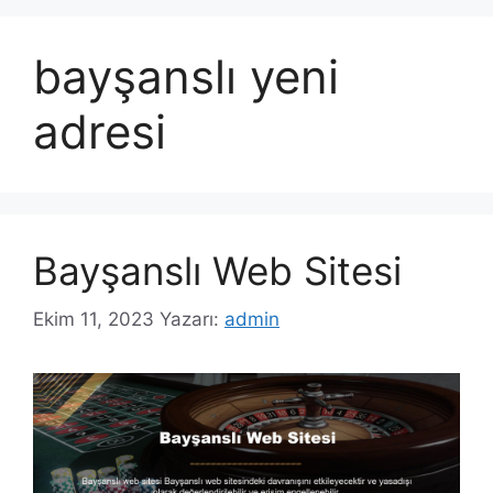
bayşanslı yeni
adresi
Bayşanslı Web Sitesi
Ekim 11, 2023
Yazarı:
admin