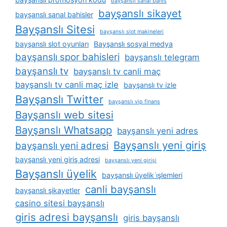
bayşanslı sanal bahis
bayşanslı sikayet
bayşanslı sanal bahisler
Bayşanslı Sitesi
bayşanslı slot makineleri
bayşanslı slot oyunları
Bayşanslı sosyal medya
bayşanslı spor bahisleri
bayşanslı telegram
bayşanslı tv
bayşanslı tv canli maç
bayşanslı tv canli maç izle
bayşanslı tv izle
Bayşanslı Twitter
bayşanslı vip finans
Bayşanslı web sitesi
Bayşanslı Whatsapp
bayşanslı yeni adres
Bayşanslı yeni giriş
bayşanslı yeni adresi
bayşanslı yeni giriş adresi
bayşanslı yeni girişi
Bayşanslı üyelik
bayşanslı üyelik i̇şlemleri
canli bayşanslı
bayşanslı şikayetler
casino sitesi bayşanslı
giris adresi bayşanslı
giris bayşanslı