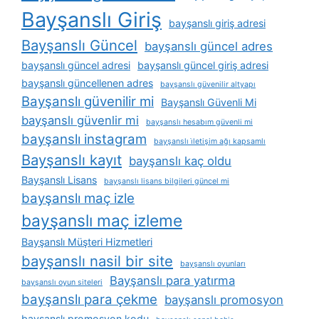
Bayşanslı Giriş
bayşanslı giriş adresi
Bayşanslı Güncel
bayşanslı güncel adres
bayşanslı güncel adresi
bayşanslı güncel giriş adresi
bayşanslı güncellenen adres
bayşanslı güvenilir altyapı
Bayşanslı güvenilir mi
Bayşanslı Güvenli Mi
bayşanslı güvenlir mi
bayşanslı hesabım güvenli mi
bayşanslı instagram
bayşanslı i̇letişim ağı kapsamlı
Bayşanslı kayıt
bayşanslı kaç oldu
Bayşanslı Lisans
bayşanslı lisans bilgileri güncel mi
bayşanslı maç izle
bayşanslı maç izleme
Bayşanslı Müşteri Hizmetleri
bayşanslı nasil bir site
bayşanslı oyunları
Bayşanslı para yatırma
bayşanslı oyun siteleri
bayşanslı para çekme
bayşanslı promosyon
bayşanslı promosyon kodu