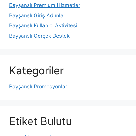
Bayşanslı Premium Hizmetler
Bayşanslı Giriş Adımları
Bayşanslı Kullanıcı Aktivitesi
Bayşanslı Gerçek Destek
Kategoriler
Bayşanslı Promosyonlar
Etiket Bulutu