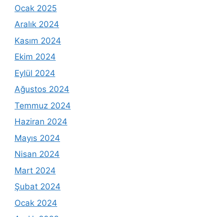
Ocak 2025
Aralık 2024
Kasım 2024
Ekim 2024
Eylül 2024
Ağustos 2024
Temmuz 2024
Haziran 2024
Mayıs 2024
Nisan 2024
Mart 2024
Şubat 2024
Ocak 2024