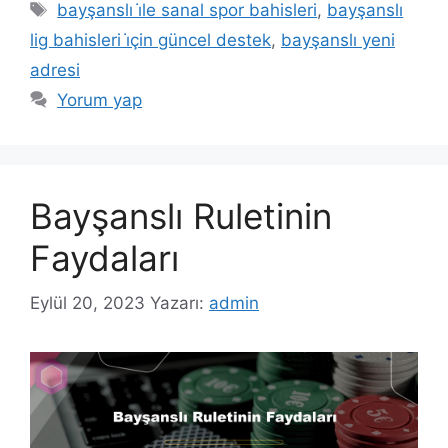
Etiketler
bayşanslı i̇le sanal spor bahisleri
,
bayşanslı
lig bahisleri i̇çin güncel destek
,
bayşanslı yeni
adresi
Yorum yap
Bayşanslı Ruletinin
Faydaları
Eylül 20, 2023
Yazarı:
admin