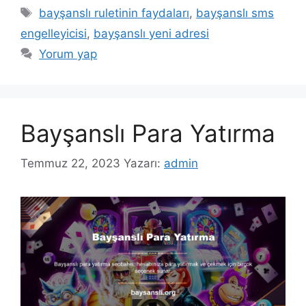
Etiketler
bayşanslı ruletinin faydaları
,
bayşanslı sms
engelleyicisi
,
bayşanslı yeni adresi
Yorum yap
Bayşanslı Para Yatırma
Temmuz 22, 2023
Yazarı:
admin