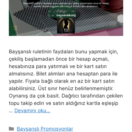
Bayşanslı ruletinin faydaları bunu yapmak için,
çekiliş başlamadan önce bir hesap açmalı,
hesabınıza para yatırmalı ve bir kart satın
almalısınız. Bilet alımları ana hesaptan para ile
yapılır. Fiyata bağlı olarak en az bir kart satın
alabilirsiniz. Üst sınır henüz belirlenmemiştir.
Oynanış da çok basit. Dağıtıcı tarafından çekilen
topu takip edin ve satın aldığınız kartla eşleşip
…
Devamını oku…
Kategoriler
Bayşanslı Promosyonlar