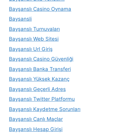
Bayşanslı Casino Oynama
Baysansli
Bayşanslı Turnuvaları
Bayşanslı Web Sitesi
Bayşanslı Url Giriş
Bayşanslı Casino Güvenliği
Bayşanslı Banka Transferi
Bayşanslı Yüksek Kazanç
Bayşanslı Geçerli Adres
Bayşanslı Twitter Platformu
Bayşanslı Kaydetme Sorunları
Bayşanslı Canlı Maçlar
Bayşanslı Hesap Girişi