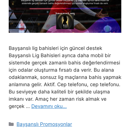
Bayşanslı lig bahisleri için güncel destek
Bayşanslı Lig Bahisleri ayrıca daha mobil bir
sistemde gerçek zamanlı bahis değerlendirmesi
için odalar oluşturma fırsatı da verir. Bu alana
odaklanmak, sonsuz lig maçlarına bahis yapmak
anlamına gelir. Aktif. Cep telefonu, cep telefonu.
Bu seviyeye daha kaliteli bir şekilde ulaşma
imkanı var. Amaç her zaman risk almak ve
gerçek …
Devamını oku…
Kategoriler
Bayşanslı Promosyonlar