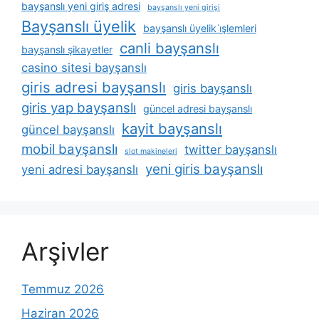
bayşanslı yeni giriş adresi
bayşanslı yeni girişi
Bayşanslı üyelik
bayşanslı üyelik i̇şlemleri
canli bayşanslı
bayşanslı şikayetler
casino sitesi bayşanslı
giris adresi bayşanslı
giris bayşanslı
giris yap bayşanslı
güncel adresi bayşanslı
kayit bayşanslı
güncel bayşanslı
mobil bayşanslı
twitter bayşanslı
slot makineleri
yeni giris bayşanslı
yeni adresi bayşanslı
Arşivler
Temmuz 2026
Haziran 2026