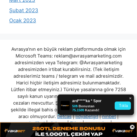
Mart 2023
Şubat 2023
Ocak 2023
Avrasya'nın en büyük reklam platformunda olmak için
Microsoft Teams:
reklam@avrasyamarketing.com
adresimizden veya Telegram: @Avrasyamarketing
adresimizden irtibat kurabilirsiniz. (Tek iletişim
adreslerimiz teams / telegram ve mail adresimizdir.
Harici hiçbir iletişim adresimiz bulunmamaktadır.
Lütfen itibar etmeyiniz.) Türkiye yasalarına göre 7258
sayılı kanun uyarınca yasa dışı bahis oynamanın
cezaları mevcuttur. Şu an bulunduğunuz site hiç bir
şekilde illegal bahis oyunları oynatmıyor ve oynamaya
aracı olmuyordur.
betcas
|
lidyabetgit
|
ninbet
|
misalibet
|
slotcum
|
1king
|
zergcasino
|
×
casinoramada
"