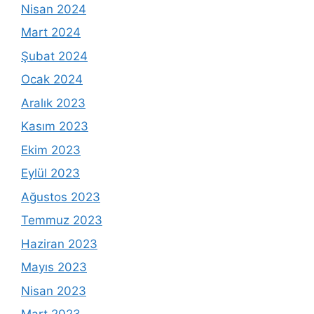
Nisan 2024
Mart 2024
Şubat 2024
Ocak 2024
Aralık 2023
Kasım 2023
Ekim 2023
Eylül 2023
Ağustos 2023
Temmuz 2023
Haziran 2023
Mayıs 2023
Nisan 2023