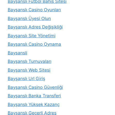
Bayşanslı Futbol Bahis Sitesi
Bayşanslı Casino Oyunları
Bayşanslı Üyesi Olun
Bayşanslı Adres Değişikliği
Bayşanslı Site Yönetimi
Bayşanslı Casino Oynama
Baysansli
Bayşanslı Turnuvaları
Bayşanslı Web Sitesi
Bayşanslı Url Giriş
Bayşanslı Casino Güvenliği
Bayşanslı Banka Transferi
Bayşanslı Yüksek Kazanç
Bayşanslı Geçerli Adres