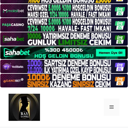
İçeriğe
atla
Menü