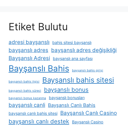
Etiket Bulutu
adresi bayşanslı
bahis sitesi bayşanslı
bayşanslı adres
bayşanslı adres değişikliği
Bayşanslı Adresi
bayşanslı ana sayfası
Bayşanslı Bahis
bayşanslı bahis girişi
Bayşanslı bahis sitesi
bayşanslı bahis i̇lgisi
bayşanslı bonus
bayşanslı bahis süreci
bayşanslı bonusları
bayşanslı bonus kazanma
bayşanslı canli
Bayşanslı Canlı Bahis
Bayşanslı Canlı Casino
bayşanslı canlı bahis sitesi
bayşanslı canlı destek
Bayşanslı Casino