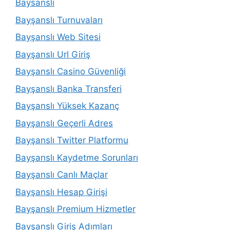
Baysansli
Bayşanslı Turnuvaları
Bayşanslı Web Sitesi
Bayşanslı Url Giriş
Bayşanslı Casino Güvenliği
Bayşanslı Banka Transferi
Bayşanslı Yüksek Kazanç
Bayşanslı Geçerli Adres
Bayşanslı Twitter Platformu
Bayşanslı Kaydetme Sorunları
Bayşanslı Canlı Maçlar
Bayşanslı Hesap Girişi
Bayşanslı Premium Hizmetler
Bayşanslı Giriş Adımları