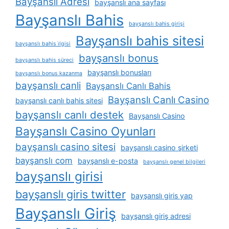
Bayşanslı Adresi
bayşanslı ana sayfası
Bayşanslı Bahis
bayşanslı bahis girişi
Bayşanslı bahis sitesi
bayşanslı bahis i̇lgisi
bayşanslı bonus
bayşanslı bahis süreci
bayşanslı bonusları
bayşanslı bonus kazanma
bayşanslı canli
Bayşanslı Canlı Bahis
Bayşanslı Canlı Casino
bayşanslı canlı bahis sitesi
bayşanslı canlı destek
Bayşanslı Casino
Bayşanslı Casino Oyunları
bayşanslı casino sitesi
bayşanslı casino şirketi
bayşanslı com
bayşanslı e-posta
bayşanslı genel bilgileri
bayşanslı girisi
bayşanslı giris twitter
bayşanslı giris yap
Bayşanslı Giriş
bayşanslı giriş adresi