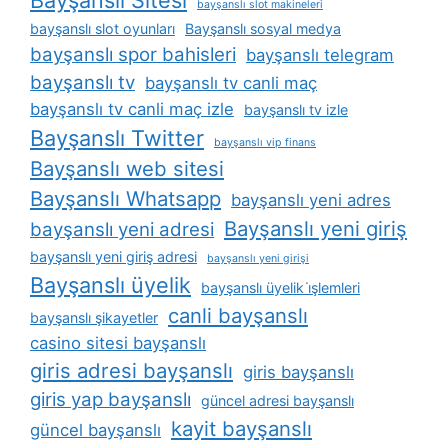
bayşanslı slot makineleri
bayşanslı slot oyunları
Bayşanslı sosyal medya
bayşanslı spor bahisleri
bayşanslı telegram
bayşanslı tv
bayşanslı tv canli maç
bayşanslı tv canli maç izle
bayşanslı tv izle
Bayşanslı Twitter
bayşanslı vip finans
Bayşanslı web sitesi
Bayşanslı Whatsapp
bayşanslı yeni adres
Bayşanslı yeni giriş
bayşanslı yeni adresi
bayşanslı yeni giriş adresi
bayşanslı yeni girişi
Bayşanslı üyelik
bayşanslı üyelik i̇şlemleri
canli bayşanslı
bayşanslı şikayetler
casino sitesi bayşanslı
giris adresi bayşanslı
giris bayşanslı
giris yap bayşanslı
güncel adresi bayşanslı
kayit bayşanslı
güncel bayşanslı