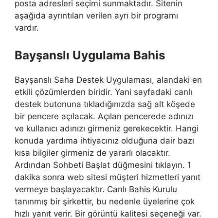
posta adresleri seçimi sunmaktadır. Sitenin
aşağıda ayrıntıları verilen ayrı bir programı
vardır.
Bayşanslı Uygulama Bahis
Bayşanslı Saha Destek Uygulaması, alandaki en
etkili çözümlerden biridir. Yani sayfadaki canlı
destek butonuna tıkladığınızda sağ alt köşede
bir pencere açılacak. Açılan pencerede adınızı
ve kullanıcı adınızı girmeniz gerekecektir. Hangi
konuda yardıma ihtiyacınız olduğuna dair bazı
kısa bilgiler girmeniz de yararlı olacaktır.
Ardından Sohbeti Başlat düğmesini tıklayın. 1
dakika sonra web sitesi müşteri hizmetleri yanıt
vermeye başlayacaktır. Canlı Bahis Kurulu
tanınmış bir şirkettir, bu nedenle üyelerine çok
hızlı yanıt verir. Bir görüntü kalitesi seçeneği var.