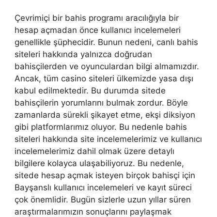
Çevrimiçi bir bahis programı aracılığıyla bir
hesap açmadan önce kullanıcı incelemeleri
genellikle şüphecidir. Bunun nedeni, canlı bahis
siteleri hakkında yalnızca doğrudan
bahisçilerden ve oyunculardan bilgi almamızdır.
Ancak, tüm casino siteleri ülkemizde yasa dışı
kabul edilmektedir. Bu durumda sitede
bahisçilerin yorumlarını bulmak zordur. Böyle
zamanlarda sürekli şikayet etme, ekşi diksiyon
gibi platformlarımız oluyor. Bu nedenle bahis
siteleri hakkında site incelemelerimiz ve kullanıcı
incelemelerimiz dahil olmak üzere detaylı
bilgilere kolayca ulaşabiliyoruz. Bu nedenle,
sitede hesap açmak isteyen birçok bahisçi için
Bayşanslı kullanıcı incelemeleri ve kayıt süreci
çok önemlidir. Bugün sizlerle uzun yıllar süren
araştırmalarımızın sonuçlarını paylaşmak