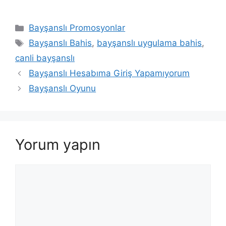
Kategoriler
Bayşanslı Promosyonlar
Etiketler
Bayşanslı Bahis
,
bayşanslı uygulama bahis
,
canli bayşanslı
Bayşanslı Hesabıma Giriş Yapamıyorum
Bayşanslı Oyunu
Yorum yapın
Yorum