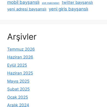
mobil bayşanslı
twitter bayşanslı
slot makineleri
yeni giris bayşanslı
yeni adresi bayşanslı
Arşivler
Temmuz 2026
Haziran 2026
Eylül 2025
Haziran 2025
Mayıs 2025
Şubat 2025
Ocak 2025
Aralık 2024