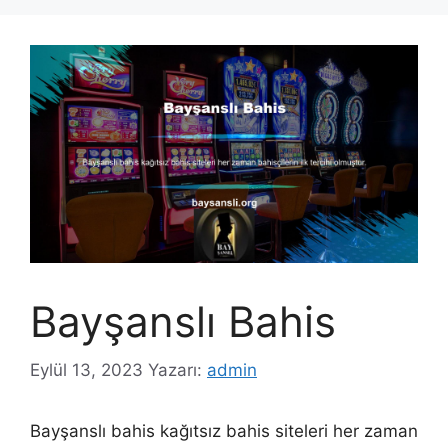
Bayşanslı Bahis
Eylül 13, 2023
Yazarı:
admin
Bayşanslı bahis kağıtsız bahis siteleri her zaman