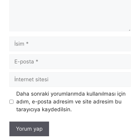
İsim
E-
posta
İnternet
sitesi
Daha sonraki yorumlarımda kullanılması için
adım, e-posta adresim ve site adresim bu
tarayıcıya kaydedilsin.