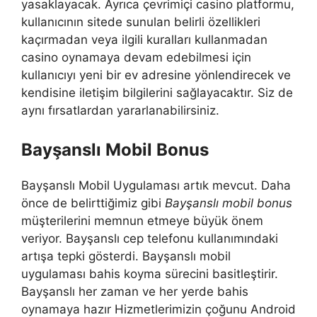
yasaklayacak. Ayrıca çevrimiçi casino platformu,
kullanıcının sitede sunulan belirli özellikleri
kaçırmadan veya ilgili kuralları kullanmadan
casino oynamaya devam edebilmesi için
kullanıcıyı yeni bir ev adresine yönlendirecek ve
kendisine iletişim bilgilerini sağlayacaktır. Siz de
aynı fırsatlardan yararlanabilirsiniz.
Bayşanslı Mobil Bonus
Bayşanslı Mobil Uygulaması artık mevcut. Daha
önce de belirttiğimiz gibi
Bayşanslı mobil bonus
müşterilerini memnun etmeye büyük önem
veriyor. Bayşanslı cep telefonu kullanımındaki
artışa tepki gösterdi. Bayşanslı mobil
uygulaması bahis koyma sürecini basitleştirir.
Bayşanslı her zaman ve her yerde bahis
oynamaya hazır Hizmetlerimizin çoğunu Android