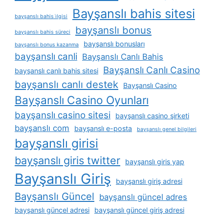
Bayşanslı bahis sitesi
bayşanslı bahis i̇lgisi
bayşanslı bonus
bayşanslı bahis süreci
bayşanslı bonusları
bayşanslı bonus kazanma
bayşanslı canli
Bayşanslı Canlı Bahis
Bayşanslı Canlı Casino
bayşanslı canlı bahis sitesi
bayşanslı canlı destek
Bayşanslı Casino
Bayşanslı Casino Oyunları
bayşanslı casino sitesi
bayşanslı casino şirketi
bayşanslı com
bayşanslı e-posta
bayşanslı genel bilgileri
bayşanslı girisi
bayşanslı giris twitter
bayşanslı giris yap
Bayşanslı Giriş
bayşanslı giriş adresi
Bayşanslı Güncel
bayşanslı güncel adres
bayşanslı güncel adresi
bayşanslı güncel giriş adresi