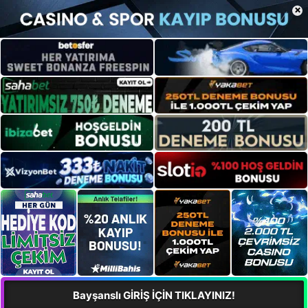
×
Bayşanslı GİRİŞ İÇİN TIKLAYINIZ!