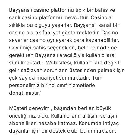
Bayşanslı casino platformu tipik bir bahis ve
canlı casino platformu mevcuttur. Casinolar
sıklıkla bu olguyu yaşarlar. Bayşanslı sanal bir
casino olarak faaliyet göstermektedir. Casino
severler casino oynayarak para kazanabilirler.
Çevrimiçi bahis seçenekleri, belirli bir ödeme
gerektiren Bayşanslı aracılığıyla kullanıcılara
sunulmaktadır. Web sitesi, kullanıcılara değerli
gelir sağlayan sorunların üstesinden gelmek için
çok sayıda muafiyet sunmaktadır. Tüm
personelimiz birinci sınıf hizmetlerle
donatılmıştır.’
Müşteri deneyimi, başından beri en büyük
önceliğimiz oldu. Kullanıcıların artışını ve aşırı
abonelikleri hesaba katmaz. Konumda ihtiyaç
duyanlar için bir destek ekibi bulunmaktadır.