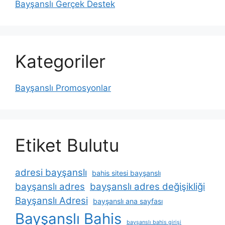
Bayşanslı Gerçek Destek
Kategoriler
Bayşanslı Promosyonlar
Etiket Bulutu
adresi bayşanslı
bahis sitesi bayşanslı
bayşanslı adres
bayşanslı adres değişikliği
Bayşanslı Adresi
bayşanslı ana sayfası
Bayşanslı Bahis
bayşanslı bahis girişi