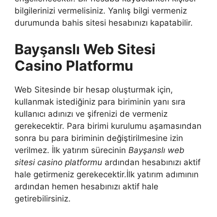
bilgilerinizi vermelisiniz. Yanlış bilgi vermeniz
durumunda bahis sitesi hesabınızı kapatabilir.
Bayşanslı Web Sitesi
Casino Platformu
Web Sitesinde bir hesap oluşturmak için,
kullanmak istediğiniz para biriminin yanı sıra
kullanıcı adınızı ve şifrenizi de vermeniz
gerekecektir. Para birimi kurulumu aşamasından
sonra bu para biriminin değiştirilmesine izin
verilmez. İlk yatırım sürecinin
Bayşanslı web
sitesi casino platformu
ardından hesabınızı aktif
hale getirmeniz gerekecektir.İlk yatırım adımının
ardından hemen hesabınızı aktif hale
getirebilirsiniz.