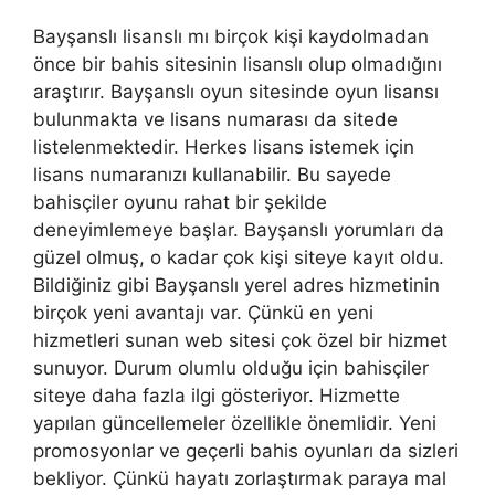
Bayşanslı lisanslı mı birçok kişi kaydolmadan
önce bir bahis sitesinin lisanslı olup olmadığını
araştırır. Bayşanslı oyun sitesinde oyun lisansı
bulunmakta ve lisans numarası da sitede
listelenmektedir. Herkes lisans istemek için
lisans numaranızı kullanabilir. Bu sayede
bahisçiler oyunu rahat bir şekilde
deneyimlemeye başlar. Bayşanslı yorumları da
güzel olmuş, o kadar çok kişi siteye kayıt oldu.
Bildiğiniz gibi Bayşanslı yerel adres hizmetinin
birçok yeni avantajı var. Çünkü en yeni
hizmetleri sunan web sitesi çok özel bir hizmet
sunuyor. Durum olumlu olduğu için bahisçiler
siteye daha fazla ilgi gösteriyor. Hizmette
yapılan güncellemeler özellikle önemlidir. Yeni
promosyonlar ve geçerli bahis oyunları da sizleri
bekliyor. Çünkü hayatı zorlaştırmak paraya mal