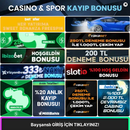
×
Bayşanslı GİRİŞ İÇİN TIKLAYINIZ!