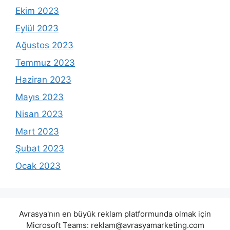
Ekim 2023
Eylül 2023
Ağustos 2023
Temmuz 2023
Haziran 2023
Mayıs 2023
Nisan 2023
Mart 2023
Şubat 2023
Ocak 2023
Avrasya'nın en büyük reklam platformunda olmak için
Microsoft Teams:
reklam@avrasyamarketing.com