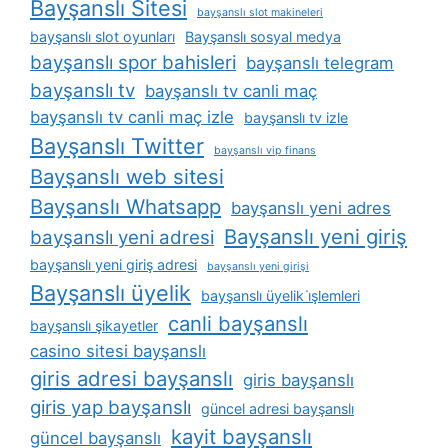
Bayşanslı Sitesi
bayşanslı slot makineleri
bayşanslı slot oyunları
Bayşanslı sosyal medya
bayşanslı spor bahisleri
bayşanslı telegram
bayşanslı tv
bayşanslı tv canli maç
bayşanslı tv canli maç izle
bayşanslı tv izle
Bayşanslı Twitter
bayşanslı vip finans
Bayşanslı web sitesi
Bayşanslı Whatsapp
bayşanslı yeni adres
Bayşanslı yeni giriş
bayşanslı yeni adresi
bayşanslı yeni giriş adresi
bayşanslı yeni girişi
Bayşanslı üyelik
bayşanslı üyelik i̇şlemleri
canli bayşanslı
bayşanslı şikayetler
casino sitesi bayşanslı
giris adresi bayşanslı
giris bayşanslı
giris yap bayşanslı
güncel adresi bayşanslı
kayit bayşanslı
güncel bayşanslı