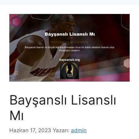
Bayşanslı Lisanslı
Mı
Haziran 17, 2023
Yazarı:
admin