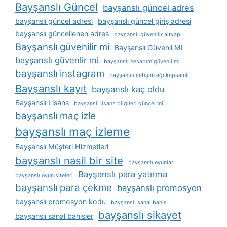
Bayşanslı Güncel
bayşanslı güncel adres
bayşanslı güncel adresi
bayşanslı güncel giriş adresi
bayşanslı güncellenen adres
bayşanslı güvenilir altyapı
Bayşanslı güvenilir mi
Bayşanslı Güvenli Mi
bayşanslı güvenlir mi
bayşanslı hesabım güvenli mi
bayşanslı instagram
bayşanslı i̇letişim ağı kapsamlı
Bayşanslı kayıt
bayşanslı kaç oldu
Bayşanslı Lisans
bayşanslı lisans bilgileri güncel mi
bayşanslı maç izle
bayşanslı maç izleme
Bayşanslı Müşteri Hizmetleri
bayşanslı nasil bir site
bayşanslı oyunları
Bayşanslı para yatırma
bayşanslı oyun siteleri
bayşanslı para çekme
bayşanslı promosyon
bayşanslı promosyon kodu
bayşanslı sanal bahis
bayşanslı sikayet
bayşanslı sanal bahisler