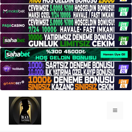
İçeriğe
atla
Menü