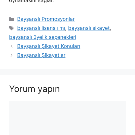
oynamasını sağlar.
Kategoriler
Bayşanslı Promosyonlar
Etiketler
bayşanslı lisanslı mı
,
bayşanslı sikayet
,
bayşanslı üyelik seçenekleri
Bayşanslı Şikayet Konuları
Bayşanslı Şikayetler
Yorum yapın
Yorum