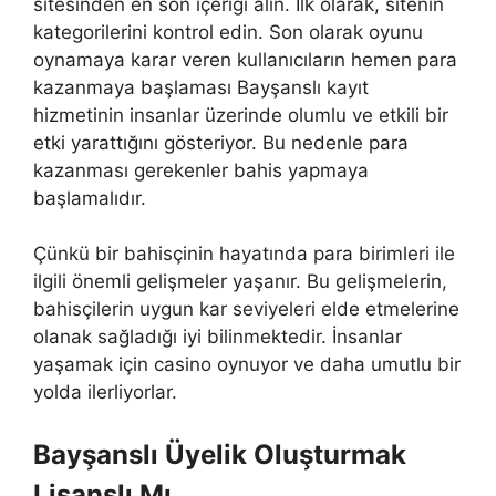
sitesinden en son içeriği alın. İlk olarak, sitenin
kategorilerini kontrol edin. Son olarak oyunu
oynamaya karar veren kullanıcıların hemen para
kazanmaya başlaması Bayşanslı kayıt
hizmetinin insanlar üzerinde olumlu ve etkili bir
etki yarattığını gösteriyor. Bu nedenle para
kazanması gerekenler bahis yapmaya
başlamalıdır.
Çünkü bir bahisçinin hayatında para birimleri ile
ilgili önemli gelişmeler yaşanır. Bu gelişmelerin,
bahisçilerin uygun kar seviyeleri elde etmelerine
olanak sağladığı iyi bilinmektedir. İnsanlar
yaşamak için casino oynuyor ve daha umutlu bir
yolda ilerliyorlar.
Bayşanslı Üyelik Oluşturmak
Lisanslı Mı