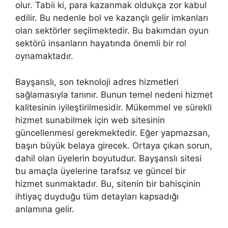
olur. Tabii ki, para kazanmak oldukça zor kabul
edilir. Bu nedenle bol ve kazançlı gelir imkanları
olan sektörler seçilmektedir. Bu bakımdan oyun
sektörü insanların hayatında önemli bir rol
oynamaktadır.
Bayşanslı, son teknoloji adres hizmetleri
sağlamasıyla tanınır. Bunun temel nedeni hizmet
kalitesinin iyileştirilmesidir. Mükemmel ve sürekli
hizmet sunabilmek için web sitesinin
güncellenmesi gerekmektedir. Eğer yapmazsan,
başın büyük belaya girecek. Ortaya çıkan sorun,
dahil olan üyelerin boyutudur. Bayşanslı sitesi
bu amaçla üyelerine tarafsız ve güncel bir
hizmet sunmaktadır. Bu, sitenin bir bahisçinin
ihtiyaç duyduğu tüm detayları kapsadığı
anlamına gelir.