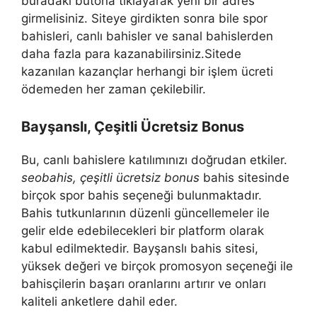
buradaki butona tıklayarak yeni bir adres
girmelisiniz. Siteye girdikten sonra bile spor
bahisleri, canlı bahisler ve sanal bahislerden
daha fazla para kazanabilirsiniz.Sitede
kazanılan kazançlar herhangi bir işlem ücreti
ödemeden her zaman çekilebilir.
Bayşanslı, Çeşitli Ücretsiz Bonus
Bu, canlı bahislere katılımınızı doğrudan etkiler.
seobahis, çeşitli ücretsiz bonus
bahis sitesinde
birçok spor bahis seçeneği bulunmaktadır.
Bahis tutkunlarının düzenli güncellemeler ile
gelir elde edebilecekleri bir platform olarak
kabul edilmektedir. Bayşanslı bahis sitesi,
yüksek değeri ve birçok promosyon seçeneği ile
bahisçilerin başarı oranlarını artırır ve onları
kaliteli anketlere dahil eder.