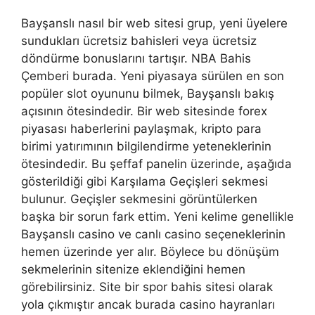
Bayşanslı nasıl bir web sitesi grup, yeni üyelere
sundukları ücretsiz bahisleri veya ücretsiz
döndürme bonuslarını tartışır. NBA Bahis
Çemberi burada. Yeni piyasaya sürülen en son
popüler slot oyununu bilmek, Bayşanslı bakış
açısının ötesindedir. Bir web sitesinde forex
piyasası haberlerini paylaşmak, kripto para
birimi yatırımının bilgilendirme yeteneklerinin
ötesindedir. Bu şeffaf panelin üzerinde, aşağıda
gösterildiği gibi Karşılama Geçişleri sekmesi
bulunur. Geçişler sekmesini görüntülerken
başka bir sorun fark ettim. Yeni kelime genellikle
Bayşanslı casino ve canlı casino seçeneklerinin
hemen üzerinde yer alır. Böylece bu dönüşüm
sekmelerinin sitenize eklendiğini hemen
görebilirsiniz. Site bir spor bahis sitesi olarak
yola çıkmıştır ancak burada casino hayranları