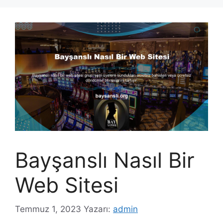
Bayşanslı Nasıl Bir
Web Sitesi
Temmuz 1, 2023
Yazarı:
admin