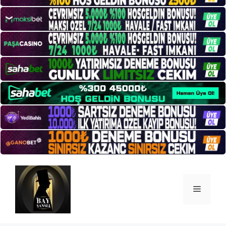
İçeriğe
atla
Menü