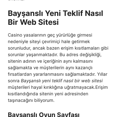
Bayşanslı Yeni Teklif Nasıl
Bir Web Sitesi
Casino yasalarının geç yürürlüğe girmesi
nedeniyle siteyi çevrimiçi hale getirmek
sorunludur, ancak bazen erişim kısıtlamaları gibi
sorunlar yaşanmaktadır. Bu adres değişikliği,
sitenin adının ve içeriğinin aynı kalmasını
sağlamakta ve müşterilerin aynı kazançlı
fırsatlardan yararlanmasını sağlamaktadır. Yıllar
sonra
Bayşanslı yeni teklif nasıl bir web sitesi
müşterileri hayal kırıklığına uğratmayacak.Erişim
kısıtlandığında sitenin yeni adresinden
taşınacağını biliyorum.
Bayşanslı Oyun Sayfası