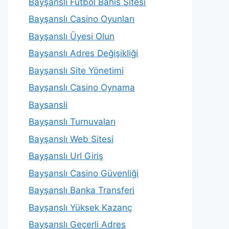
Bayşanslı Futbol Bahis Sitesi
Bayşanslı Casino Oyunları
Bayşanslı Üyesi Olun
Bayşanslı Adres Değişikliği
Bayşanslı Site Yönetimi
Bayşanslı Casino Oynama
Baysansli
Bayşanslı Turnuvaları
Bayşanslı Web Sitesi
Bayşanslı Url Giriş
Bayşanslı Casino Güvenliği
Bayşanslı Banka Transferi
Bayşanslı Yüksek Kazanç
Bayşanslı Geçerli Adres