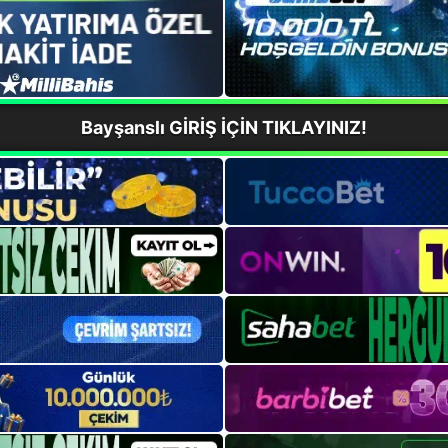
Bayşanslı GİRİŞ İÇİN TIKLAYINIZ!