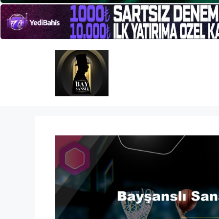
İçeriğe
atla