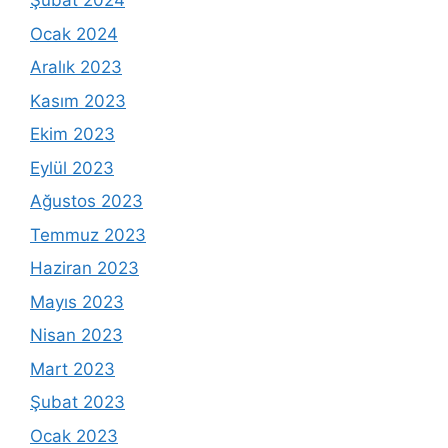
Şubat 2024
Ocak 2024
Aralık 2023
Kasım 2023
Ekim 2023
Eylül 2023
Ağustos 2023
Temmuz 2023
Haziran 2023
Mayıs 2023
Nisan 2023
Mart 2023
Şubat 2023
Ocak 2023