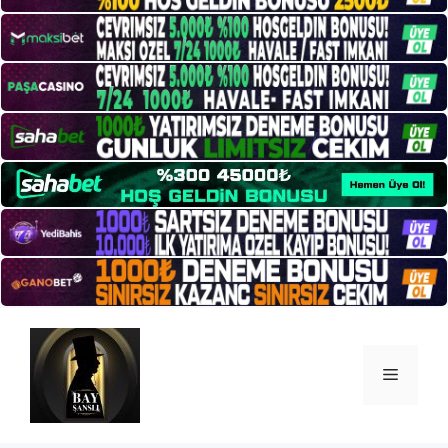
İçeriğe
atla
Menü