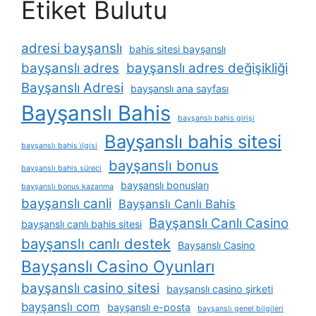
Etiket Bulutu
adresi bayşanslı
bahis sitesi bayşanslı
bayşanslı adres
bayşanslı adres değişikliği
Bayşanslı Adresi
bayşanslı ana sayfası
Bayşanslı Bahis
bayşanslı bahis girişi
Bayşanslı bahis sitesi
bayşanslı bahis i̇lgisi
bayşanslı bonus
bayşanslı bahis süreci
bayşanslı bonusları
bayşanslı bonus kazanma
bayşanslı canli
Bayşanslı Canlı Bahis
Bayşanslı Canlı Casino
bayşanslı canlı bahis sitesi
bayşanslı canlı destek
Bayşanslı Casino
Bayşanslı Casino Oyunları
bayşanslı casino sitesi
bayşanslı casino şirketi
bayşanslı com
bayşanslı e-posta
bayşanslı genel bilgileri