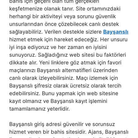
bahis için geçerli olan tüm gerçekleri
keşfetmenize olanak tanır. Site ortamınızdaki
herhangi bir aktiviteyi veya sorunu güvenlik
unsurlarından önce çözebilecek canlı destek
sağlayabiliriz. Verilen destekle sizlere
Bayşanslı
hizmet etmek için hareket edeceğiz. Her unsuru
iyi inşa ediyoruz ve her zaman en iyisini
sunuyoruz. Sağladığınız web sitesi bu faktörleri
dikkate alır. Yeni linklere göz atmak için favori
maçlarınızı Bayşanslı alternatifleri üzerinden
canlı olarak izleyebilirsiniz. Maçı izlemek için
Bayşanslı şifresiz olarak ücretsiz olarak tercih
edebilirsiniz. Bunu yapmak için web sitesine
kayıt olmanız ve Bayşanslı kayıt işlemini
tamamlamanız yeterlidir.
Bayşanslı giriş adresi güvenilir ve sorunsuz
hizmet veren bir bahis sitesidir. Ajans, Bayşanslı