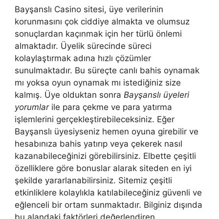
Bayşanslı Casino sitesi, üye verilerinin
korunmasını çok ciddiye almakta ve olumsuz
sonuçlardan kaçınmak için her türlü önlemi
almaktadır. Üyelik sürecinde süreci
kolaylaştırmak adına hızlı çözümler
sunulmaktadır. Bu süreçte canlı bahis oynamak
mı yoksa oyun oynamak mı istediğiniz size
kalmış. Üye olduktan sonra
Bayşanslı üyeleri
yorumlar
ile para çekme ve para yatırma
işlemlerini gerçekleştirebileceksiniz. Eğer
Bayşanslı üyesiyseniz hemen oyuna girebilir ve
hesabınıza bahis yatırıp veya çekerek nasıl
kazanabileceğinizi görebilirsiniz. Elbette çeşitli
özelliklere göre bonuslar alarak siteden en iyi
şekilde yararlanabilirsiniz. Sitemiz çeşitli
etkinliklere kolaylıkla katılabileceğiniz güvenli ve
eğlenceli bir ortam sunmaktadır. Bilginiz dışında
bu alandaki faktörleri değerlendiren