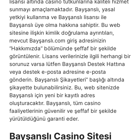
lisansı altında casino tutkunlarına kaliteli hizmet
sunmayı amaçlamaktadır. Bayşanslı, yasal
yetkiyi kullanma ve Bayşanslı lisansı ile
Bayşanslı üye olma hakkına sahiptir. Bu web
sitesine ilişkin kimlik doğrulama ayrıntıları,
mevcut Bayşanslı.com giriş adresinizin
“Hakkımızda” bölümünde şeffaf bir şekilde
görüntülenir. Lisans verilerinizle ilgili herhangi bir
sorunuz varsa lütfen Bayşanslı Destek Hattına
veya destek e-posta adresine e-posta
gönderin. Bayşanslı Şikayetleri” başlığı altında
şikayette bulunabilirsiniz. Bu, web sitenizde
Bayşanslı için yeni bir kayıtlı adres
oluşturacaktır. Bayşanslı, tüm casino
faaliyetlerinin güvenilir ve şeffaf bir şekilde
yürütüldüğünü garanti eder.
Bayşanslı Casino Sitesi