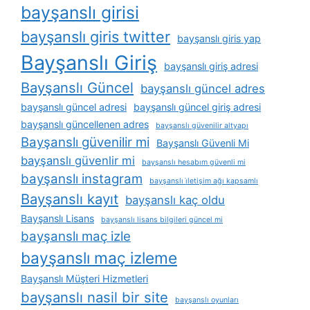
bayşanslı girisi
bayşanslı giris twitter
bayşanslı giris yap
Bayşanslı Giriş
bayşanslı giriş adresi
Bayşanslı Güncel
bayşanslı güncel adres
bayşanslı güncel adresi
bayşanslı güncel giriş adresi
bayşanslı güncellenen adres
bayşanslı güvenilir altyapı
Bayşanslı güvenilir mi
Bayşanslı Güvenli Mi
bayşanslı güvenlir mi
bayşanslı hesabım güvenli mi
bayşanslı instagram
bayşanslı i̇letişim ağı kapsamlı
Bayşanslı kayıt
bayşanslı kaç oldu
Bayşanslı Lisans
bayşanslı lisans bilgileri güncel mi
bayşanslı maç izle
bayşanslı maç izleme
Bayşanslı Müşteri Hizmetleri
bayşanslı nasil bir site
bayşanslı oyunları