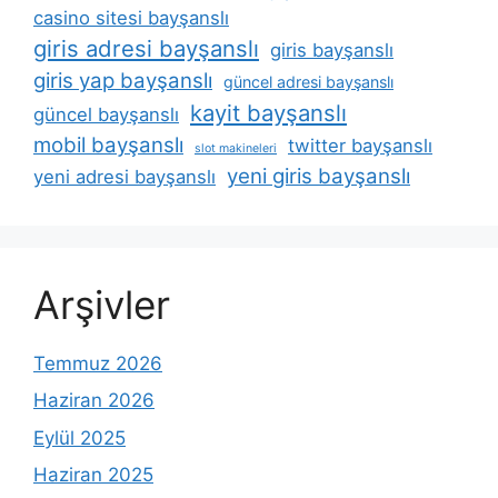
casino sitesi bayşanslı
giris adresi bayşanslı
giris bayşanslı
giris yap bayşanslı
güncel adresi bayşanslı
kayit bayşanslı
güncel bayşanslı
mobil bayşanslı
twitter bayşanslı
slot makineleri
yeni giris bayşanslı
yeni adresi bayşanslı
Arşivler
Temmuz 2026
Haziran 2026
Eylül 2025
Haziran 2025