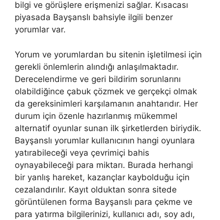
bilgi ve görüşlere erişmenizi sağlar. Kısacası
piyasada Bayşanslı bahsiyle ilgili benzer
yorumlar var.
Yorum ve yorumlardan bu sitenin işletilmesi için
gerekli önlemlerin alındığı anlaşılmaktadır.
Derecelendirme ve geri bildirim sorunlarını
olabildiğince çabuk çözmek ve gerçekçi olmak
da gereksinimleri karşılamanın anahtarıdır. Her
durum için özenle hazırlanmış mükemmel
alternatif oyunlar sunan ilk şirketlerden biriydik.
Bayşanslı yorumlar kullanıcının hangi oyunlara
yatırabileceği veya çevrimiçi bahis
oynayabileceği para miktarı. Burada herhangi
bir yanlış hareket, kazançlar kaybolduğu için
cezalandırılır. Kayıt olduktan sonra sitede
görüntülenen forma Bayşanslı para çekme ve
para yatırma bilgilerinizi, kullanıcı adı, soy adı,