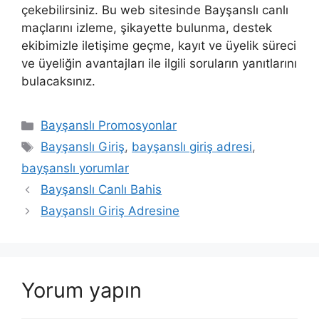
çekebilirsiniz. Bu web sitesinde Bayşanslı canlı
maçlarını izleme, şikayette bulunma, destek
ekibimizle iletişime geçme, kayıt ve üyelik süreci
ve üyeliğin avantajları ile ilgili soruların yanıtlarını
bulacaksınız.
Kategoriler
Bayşanslı Promosyonlar
Etiketler
Bayşanslı Giriş
,
bayşanslı giriş adresi
,
bayşanslı yorumlar
Bayşanslı Canlı Bahis
Bayşanslı Giriş Adresine
Yorum yapın