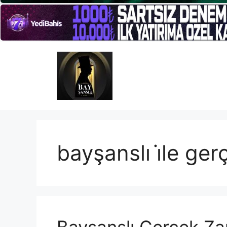
İçeriğe
atla
bayşanslı i̇le ge