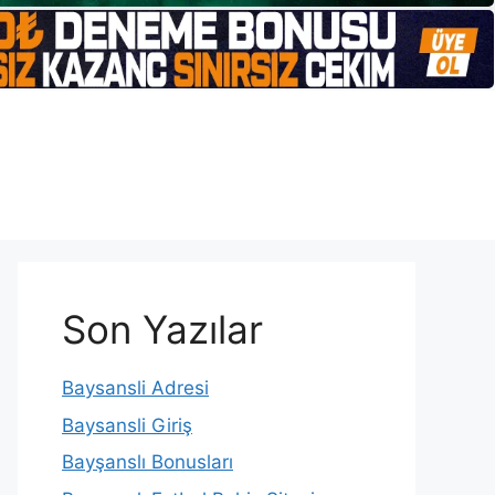
Son Yazılar
Baysansli Adresi
Baysansli Giriş
Bayşanslı Bonusları