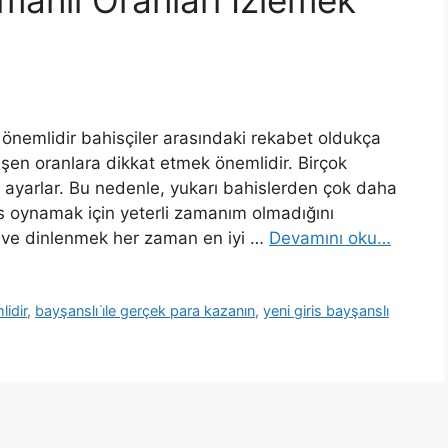
manlı Oranları İzlemek
 önemlidir bahisçiler arasındaki rekabet oldukça
işen oranlara dikkat etmek önemlidir. Birçok
re ayarlar. Bu nedenle, yukarı bahislerden çok daha
is oynamak için yeterli zamanım olmadığını
r ve dinlenmek her zaman en iyi …
Devamını oku…
lidir
,
bayşanslı i̇le gerçek para kazanın
,
yeni giris bayşanslı