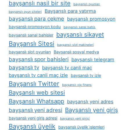
bayşanslı nasil bir site
bayşanslı oyunları
Bayşanslı para yatırma
bayşanslı oyun siteleri
bayşanslı para çekme
bayşanslı promosyon
bayşanslı promosyon kodu
bayşanslı sanal bahis
bayşanslı sikayet
bayşanslı sanal bahisler
Bayşanslı Sitesi
bayşanslı slot makineleri
bayşanslı slot oyunları
Bayşanslı sosyal medya
bayşanslı spor bahisleri
bayşanslı telegram
bayşanslı tv
bayşanslı tv canli maç
bayşanslı tv canli maç izle
bayşanslı tv izle
Bayşanslı Twitter
bayşanslı vip finans
Bayşanslı web sitesi
Bayşanslı Whatsapp
bayşanslı yeni adres
Bayşanslı yeni giriş
bayşanslı yeni adresi
bayşanslı yeni giriş adresi
bayşanslı yeni girişi
Bayşanslı üyelik
bayşanslı üyelik i̇şlemleri