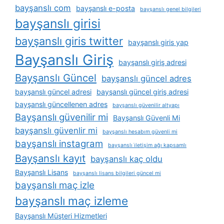
bayşanslı com
bayşanslı e-posta
bayşanslı genel bilgileri
bayşanslı girisi
bayşanslı giris twitter
bayşanslı giris yap
Bayşanslı Giriş
bayşanslı giriş adresi
Bayşanslı Güncel
bayşanslı güncel adres
bayşanslı güncel adresi
bayşanslı güncel giriş adresi
bayşanslı güncellenen adres
bayşanslı güvenilir altyapı
Bayşanslı güvenilir mi
Bayşanslı Güvenli Mi
bayşanslı güvenlir mi
bayşanslı hesabım güvenli mi
bayşanslı instagram
bayşanslı i̇letişim ağı kapsamlı
Bayşanslı kayıt
bayşanslı kaç oldu
Bayşanslı Lisans
bayşanslı lisans bilgileri güncel mi
bayşanslı maç izle
bayşanslı maç izleme
Bayşanslı Müşteri Hizmetleri