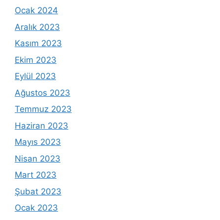
Ocak 2024
Aralık 2023
Kasım 2023
Ekim 2023
Eylül 2023
Ağustos 2023
Temmuz 2023
Haziran 2023
Mayıs 2023
Nisan 2023
Mart 2023
Şubat 2023
Ocak 2023