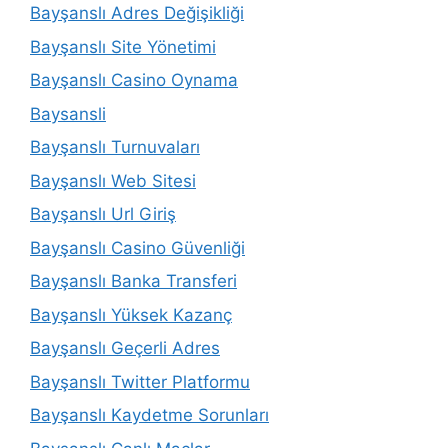
Bayşanslı Adres Değişikliği
Bayşanslı Site Yönetimi
Bayşanslı Casino Oynama
Baysansli
Bayşanslı Turnuvaları
Bayşanslı Web Sitesi
Bayşanslı Url Giriş
Bayşanslı Casino Güvenliği
Bayşanslı Banka Transferi
Bayşanslı Yüksek Kazanç
Bayşanslı Geçerli Adres
Bayşanslı Twitter Platformu
Bayşanslı Kaydetme Sorunları