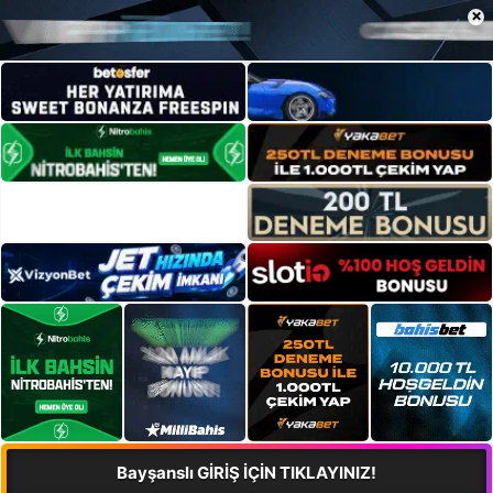
×
Bayşanslı GİRİŞ İÇİN TIKLAYINIZ!