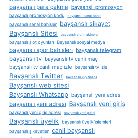
bayşanslı para çekme
bayşanslı promosyon
bayşanslı promosyon kodu
bayşanslı sanal bahis
bayşanslı sikayet
bayşanslı sanal bahisler
Bayşanslı Sitesi
bayşanslı slot makineleri
bayşanslı slot oyunları
Bayşanslı sosyal medya
bayşanslı spor bahisleri
bayşanslı telegram
bayşanslı tv
bayşanslı tv canli maç
bayşanslı tv canli maç izle
bayşanslı tv izle
Bayşanslı Twitter
bayşanslı vip finans
Bayşanslı web sitesi
Bayşanslı Whatsapp
bayşanslı yeni adres
Bayşanslı yeni giriş
bayşanslı yeni adresi
bayşanslı yeni giriş adresi
bayşanslı yeni girişi
Bayşanslı üyelik
bayşanslı üyelik i̇şlemleri
canli bayşanslı
bayşanslı şikayetler