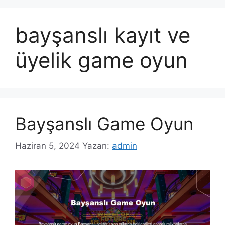
bayşanslı kayıt ve
üyelik game oyun
Bayşanslı Game Oyun
Haziran 5, 2024
Yazarı:
admin