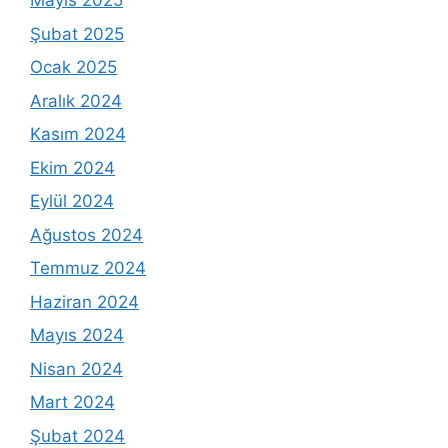
Mayıs 2025
Şubat 2025
Ocak 2025
Aralık 2024
Kasım 2024
Ekim 2024
Eylül 2024
Ağustos 2024
Temmuz 2024
Haziran 2024
Mayıs 2024
Nisan 2024
Mart 2024
Şubat 2024