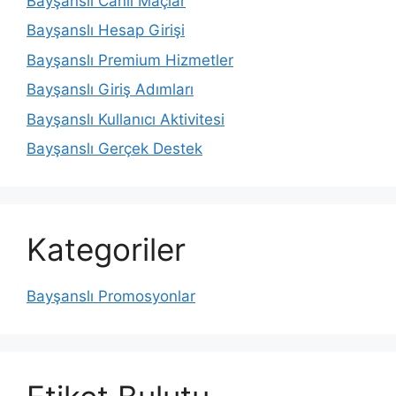
Bayşanslı Canlı Maçlar
Bayşanslı Hesap Girişi
Bayşanslı Premium Hizmetler
Bayşanslı Giriş Adımları
Bayşanslı Kullanıcı Aktivitesi
Bayşanslı Gerçek Destek
Kategoriler
Bayşanslı Promosyonlar