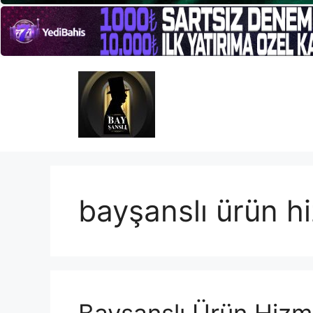
İçeriğe
atla
bayşanslı ürün h