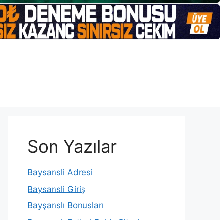
Son Yazılar
Baysansli Adresi
Baysansli Giriş
Bayşanslı Bonusları