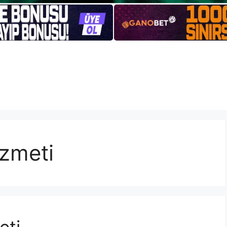
izmeti