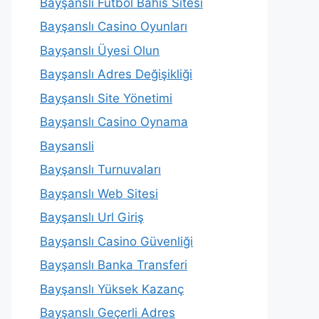
Bayşanslı Futbol Bahis Sitesi
Bayşanslı Casino Oyunları
Bayşanslı Üyesi Olun
Bayşanslı Adres Değişikliği
Bayşanslı Site Yönetimi
Bayşanslı Casino Oynama
Baysansli
Bayşanslı Turnuvaları
Bayşanslı Web Sitesi
Bayşanslı Url Giriş
Bayşanslı Casino Güvenliği
Bayşanslı Banka Transferi
Bayşanslı Yüksek Kazanç
Bayşanslı Geçerli Adres